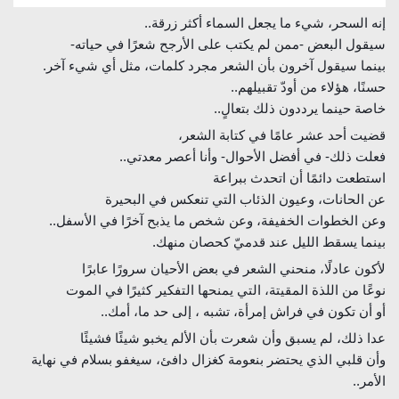
إنه السحر، شيء ما يجعل السماء أكثر زرقة..
سيقول البعض -ممن لم يكتب على الأرجح شعرًا في حياته-
بينما سيقول آخرون بأن الشعر مجرد كلمات، مثل أي شيء آخر.
حسنًا، هؤلاء من أودّ تقبيلهم..
خاصة حينما يرددون ذلك بتعالٍ..
قضيت أحد عشر عامًا في كتابة الشعر،
فعلت ذلك- في أفضل الأحوال- وأنا أعصر معدتي..
استطعت دائمًا أن اتحدث ببراعة
عن الحانات، وعيون الذئاب التي تنعكس في البحيرة
وعن الخطوات الخفيفة، وعن شخص ما يذبح آخرًا في الأسفل..
بينما يسقط الليل عند قدميّ كحصان منهك.
لأكون عادلًا، منحني الشعر في بعض الأحيان سرورًا عابرًا
نوعًا من اللذة المقيتة، التي يمنحها التفكير كثيرًا في الموت
أو أن تكون في فراش إمرأة، تشبه ، إلى حد ما، أمك..
عدا ذلك، لم يسبق وأن شعرت بأن الألم يخبو شيئًا فشيئًا
وأن قلبي الذي يحتضر بنعومة كغزال دافئ، سيغفو بسلام في نهاية
الأمر..