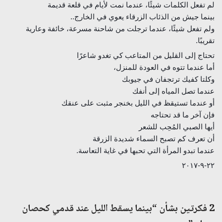
لم تفعل الكلمات شيئًا، عندما نمت لأيام في قلعة قديمة
بينما جيش من الذئاب الزرقاء يعوي في الخارج..
ولم تفعل شيئًا، عندما ترجلت من شاحنة مسرعة، خائفة وعارية
تقريبًا.
تحتاج إلى القليل من المتاعب كي تغدو شاعرًا
أما عندما تتوه في العودة للمنزل،
وكلتا كفيك ترتجفان في جيوبك
عندما تصل المياه إلى أنفك
أو عندما تستيقظ في الليل بخنجر مثبت على عنقك
فإن آخر ما قد تحتاجه
أيها الصبي المُحِب للشعر
أن تعرف كم تصبح السماء شديدة الزرقة
عندما تبدو المرأة التي تحبها في غاية التعاسة.
٢٢-٩-٢٠١٧
2 فكرتين بشأن “بينما يسقط الليل عند قدمي كحصان