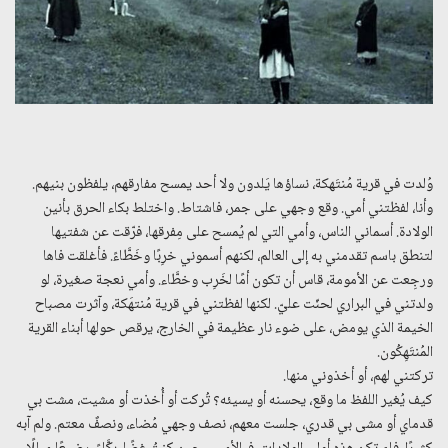
وُلدت في قرية مُنتَهكة، نساؤها يَلدون ولا أحد يمسح مفارقهم، يلفظون بنيهم.
وأنا، لفظتني أمي. وقع وجهي على جمر، فاشتاط. واختلط بكاء الحرق بأنين
الولادة. أسماني الناس، وأمي التي لم يُمسح على مِفرقها، فرّقت عن شفتيها
لتنطق باسم تقدمني به إلى العالم، لكنهم أسموني خرِبًا وخَطَّاءً. فأغلقت فاها
ورجِعت عن الأمومة، قاس أن تكون أمًا لخَرِب وخطَّاء. وأمي نعجة صغيرة، لو
ولدتني في البراري لحنّت عليّ. لكنها لفظتني في قرية مُنتهَكة، وآثرت مصباح
الخيمة الذي يومض، على ضوء نار عظيمة في الخارج، يرقص حولها أبناء القرية
المُنتَهِكُون.
تركتني لهم، أو أخذوني منها.
كيف يُغير اللفظ ما وقع، يحسنه أو يسيئه؟ تُركت أو أُخذت أو مشيت، مشت بي
قدماي أو مشى بي قدري، جلست معهم، نصف وجهي مُضاء، ونصفٌ معتم. ولم آبه