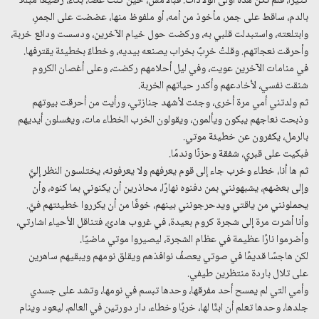
كثيرًا، فلم تكن هذه أولى الولادات. فبالأمس، حين كنتُ غضًا، بكَّاءً، رضيعًا مبللًا
بالدم، ساقط على جمر، مأخوذ من أمه، أو ملفوظ منها، عضضت على الجمرِ،
وابتلعته، واستبدلت قلبي به، وركضت حول خيام الآخرين، ودسست ودائع خربة،
وأحرقت نعجاتهم. وقلتُ خرِبٌ بخراب يصنعه بيديه، وخطاءٌ بخطيئة يقترفها.
في منامات الآخرين عويت، وفي ليل أحلامهم ركضت، وعلى أغصان الكروم
شنقت نفسي، لأخادعهم وأكدر حياتهم الخربة.
ثم ولدتني أمي مرة أخرى، وجئت لأشهد جنازتي، ورأيت من أحرقت بيوتهم
وذبحت نعاجهم يبكون ويألمون، ويقولون الخرب الخطاء مات، ويغسلون أيديهم
بالرمل، يكفرون عن خطيئة موتي.
فبكيت على قبري، شفقة وحزنًا وندمًا.
ثم ها أنا، خطاء وخرب جاء إلى قوم يعرفهم ولا يعرفونه، يختلسون النظر إليَّ
وإلى بعضهم، يشبهونني بمن دفنوه نهارًا، محاذرين أن يكنوني بما كنوه، وأن
يحملونني من ياقتي ويدحرجونني بينهم، خوفًا من أن يكرروا خطيئتهم فيَّ.
وأنا أشرت مرة إلى شجرة كروم بعيدة، في غروب هادئ، فتناقل الأحياء اشارتي،
وأضرموا نارًا عظيمة في عظام الشجرة، ليصيروا موتي ماضيًا.
لكن هاجسًا قديمًا في صوتي يعصفُ نوافذهم ويقلق نومهم ويبقيهم ساهرين
على تلال باردة منتظرين طيفي.
وأمي التي لم يمسح أحد مفرقها، وحدها تبسم في نومها، وتشد على جسدي
جلدها، وحدها تعلم أن ابنًا لها، خربًا وخطاء، دار دورتين في العالم، ليعود وينام