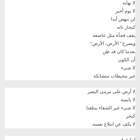
لا نهاية
لا يوم أخير
لن ننهض أبدا
كبحار تائه
يقف فجأة مثل عاصفة
ويصرخ” الأرض، الأرض
“
بعدما كان قد ظن
أن الكون
لا شيء
غير محيطات متشابكة
لا أرض على مرمى البصر
لا يابسة
لا شيء غير الشقاء يبتلعنا
كبحر
لا يكف عن ابتلاع نفسه
.
إننا غرقى