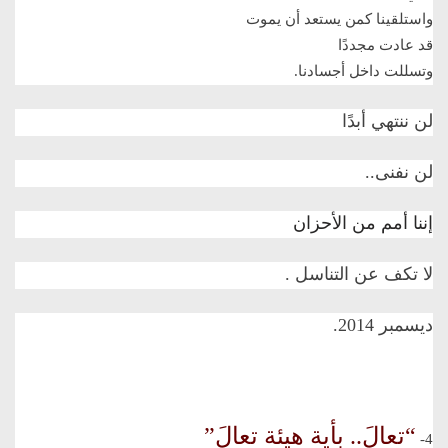
واستلقينا كمن يستعد أن يموت
قد عادت مجددًا
وتسللت داخل أجسادنا
.
لن ننتهي أبدًا
لن نفنى..
إننا أمم من الأحزان
لا تكف عن التناسل
.
ديسمبر 2014
.
“تعالَ.. بأية هيئة تعالَ”
4-