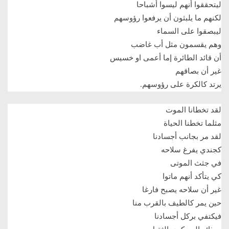
ليتحققوا أنهم ليسوا أشباحا
لكنهم ما يلبثون أن يرفعوا رؤوسهم
ليبصقوا على السماء
وهم يقسمون مثل أب غاضب
أن قائد الطائرة إما أعمى او خسيس
غير أن بصاقهم
يرتد كالكرة على رؤوسهم
.
لقد تخطانا الموت
مثلما تخطنا الحياة
لقد مر بجانب أجسادنا
كجندي يفرغ سلاحه
في جثث الموتى
كي يتأكد أنهم ماتوا
غير أن سلاحه يصبح فارغا
حين يمر كالطيف بالقرب منا
فيكتفي بركل أجسادنا