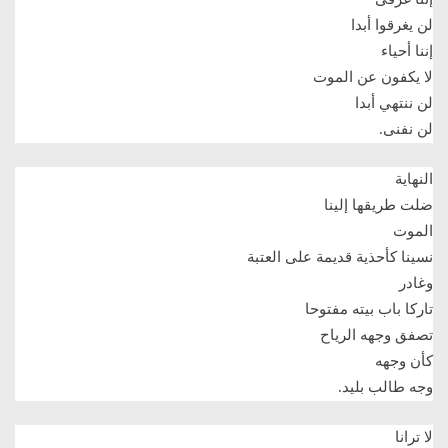
لن يغرقوا أبدا
إننا أحياء
لا يكفون عن الموت
لن ننتهي أبدا
لن نفنى
.
النهاية
ضلت طريقها إلينا
الموت
نسينا كأحذية قديمة على العتبة
وغادر
تاركا باب بيته مفتوحا
تصفق وجهه الرياح
كأن وجهه
وجه طالب بليد
.
لا ترانا