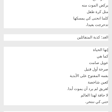
يركض الموت منه
مثل كرة طفل
كلما انحنى كي يمسكها
تدحرجت بعيدا،
الغد؛ كذبة المتفائلين
إنها الحياة
كما هي
عويل صامت
صرخة أول قتيل
بفمه المفتوح على الأبدية
كعين شاخصة
لغريق لم يرد أن يموت أبدا
.
لا حافة لهذا العالم
حتى كي ننتحر،