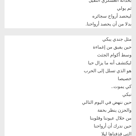
بحذائه العسكري الثقيل
ثم يولي
ليحصد أرواح سجائره
بدلا من أن يحصد أرواحنا
.
مثل جندي يبكي
حين يفيق من إغماءة
وسط أكوام الجثث
ليكتشف أنه ما يزال حيا
هو الذي تسلل إلى الحرب
خصيصا
كي يموت..
نبكي
حين ننهض في اليوم التالي
والحزن ينظر بخفة
من خلال عيوننا وقلوبنا
حين ندرك أن أرواحنا
التي قذفناها ليلا