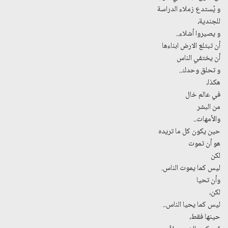
و يُستدع زملاء الدراسة
للجندية،
و يصيروا أشلاء..
أن تبتلع الارض ابناءها
أن يختفي الناس
و تحلق وحدك..
هكذا،
في عالم خال
من البشر
والأمهات..
حين يكون كل ما تريده
هو أن تموت
لكن
ليس كما يموت الناس.
وأن تحيا
لكن،
ليس كما يحيا الناس..
حينها فقط،