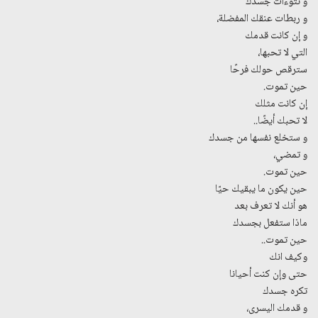
و نتوءات جسدك
و ربطات عنقك المفضلة،
و إن كانت قدمك
التي لا تحبها،
سترقص حولك فرحًا
حين تموت.
إن كانت مثلك
لا تحبك أيضًا..
و ستخلع نفسها من جسدك
و تمضي،
حين تموت.
حين يكون ما يبقيك حيّا
هو أنك لا تعرف بعد
ماذا ستفعل بجسدك
حين تموت..
وكيف انك
حتى وإن كنت أحيانا
تكره جسدك
و قدمك اليسرى،