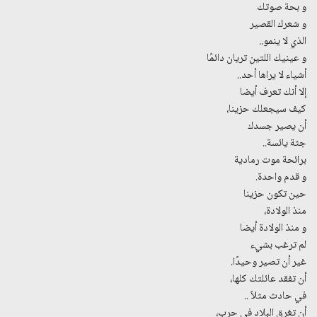
و بحة صوتك
و شعرك القصير
الذي لا ينمو..
و عينيك اللتين تريان دائمًا
أشياء لا يراها أحد..
إلا أنك تعرف أيضا
كيف سيجعلك حزينا،
أن يصير جسدك
جثة يائسة..
برائحة موت رمادية
و قدم واحدة.
حين تكون حزينا
منذ الولادة،
و منذ الولادة أيضا
لم ترغب بشيء
غير أن تصير وحيدًا.
أن تفقد عائلتك كلها،
في حادث مثلاً ..
أن تغرق البلاد في حرب،