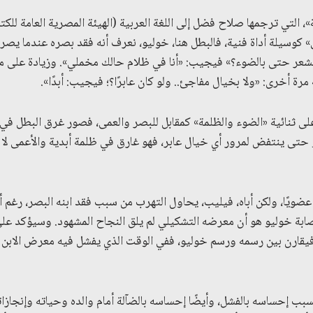
التي ترجمها صلاح فضل إلى اللغة العربية (الهيئة المصرية العامة للكتاب
مى» كوسيلة أداة فنية، فالبطل هنا، خوليو، نعرف أنه فقد بصره عندما ي
ا تشعر حتى بالضوء؟» فيجيب: «أنا في ظلام حالك مخملي». وزيادة على 
 مرة أخرى: «ولا بخيال مفاجئ.. ولو كان عابرًا؟؛ فيجيب: أبدًا».
 على ثنائية «الضوء والظلمة» كمقابل للبصر والعمى، فصور غرق البطل ف
أو حتى ينتفض لمرور أي خيال عابر، فهو غارق في ظلمة أبدية والأعمى ل
ويًا، ولكن أباه، فيليب، يحاول التهرب من سبب فقد ابنه البصر، رغم
ابة خوليو هو أن معرضه التشكيلي لم يلق النجاح المشهود. وسيؤكد عل
فيقارن بين رسمه ورسم خوليو، ففي الوقت الذي يفشل فيه معرض الابن 
سبب إحساسه بالفشل، وأيضًا إحساسه بالضآلة أمام والده وحياته وإنجازات