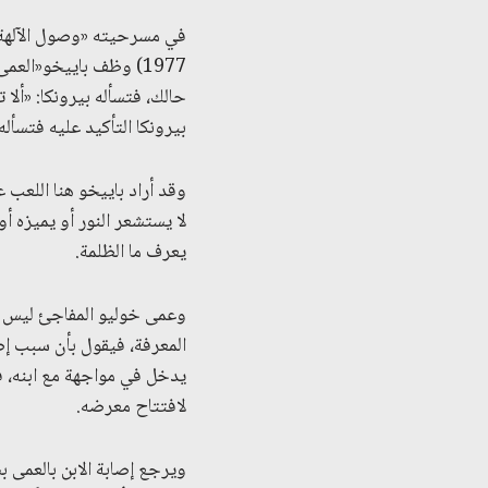
في مسرحيته «وصول الآلهة»، 
1977) وظف باييخو«الع
حالك، فتسأله بيرونكا: «أل
بيرونكا التأكيد عليه فتسأله
وقد أراد باييخو هنا اللعب
لا يستشعر النور أو يميزه 
يعرف ما الظلمة.
وعمى خوليو المفاجئ ليس عض
المعرفة، فيقول بأن سبب إص
يدخل في مواجهة مع ابنه، 
لافتتاح معرضه.
ويرجع إصابة الابن بالعمى ب