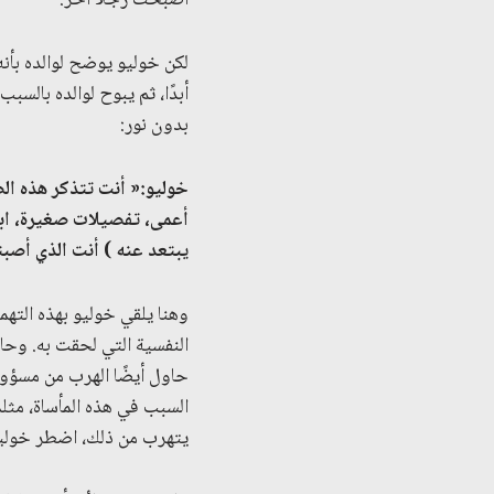
أصبحت رجلًا آخر.”
لكن خوليو يوضح لوالده بأنه
أبدًا، ثم يبوح لوالده بالس
بدون نور:
خوليو:
«
أنت تتذكر هذه الض
أعمى، تفصيلات صغيرة، ابن
يبتعد
عنه ) أنت الذي أصبت
وهنا يلقي خوليو بهذه التهم
النفسية التي لحقت به. وحاو
حاول أيضًا الهرب من مسؤول
السبب في هذه المأساة، مثلم
يتهرب من ذلك، اضطر خوليو 