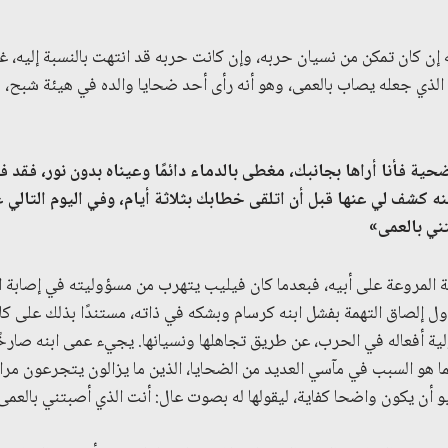
 إن كان تمكن من نسيان حربه، وإن كانت حربه قد انتهت بالنسبة إليه، غ
بب الذي جعله يصاب بالعمى، وهو أنه رأى أحد ضحايا والده في هيئة شبح،
حية فأنا أراها بجانبك، مغطى بالدماء دائمًا وعيناه بدون نور، فقد
ف
ه كشف لي عنها قبل أن اتلقى خطابك بثلاثة أيام، وفي اليوم التالي 
ني بالعمى
»
ة المروعة على أبيه، فبعدما كان فيليب يتهرب من مسؤوليته في إصابة اب
ل إلصاق التهمة بفشل ابنه كرسام وبشكه في ذاته، مستندًا بذلك على كل
ية أفعاله في الحرب، عن طريق تجاهلها ونسيانها. يجيء عمى ابنه صارخًا
ا هو السبب في مآسي العديد من الضحايا، الذين ما يزالون يتجرعون مرارت
أن يكون واضحا كفاية، ليقولها له بصوت عال: أنت الذي أصبتني بالعمى