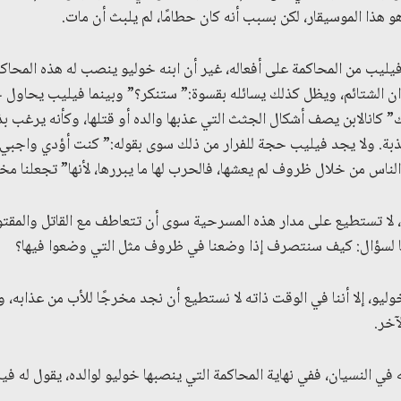
و هذا الموسيقار، لكن بسبب أنه كان حطامًا، لم يلبث أن مات.
ليب من المحاكمة على أفعاله، غير أن ابنه خوليو ينصب له هذه المحاكم
ن الشتائم، ويظل كذلك يسائله بقسوة:” ستنكر؟” وبينما فيليب يحاول جاه
 كانالابن يصف أشكال الجثث التي عذبها والده أو قتلها، وكأنه يرغب بذ
ذبة. ولا يجد فيليب حجة للفرار من ذلك سوى بقوله:” كنت أؤدي واجبي.
الناس من خلال ظروف لم يعشها، فالحرب لها ما يبررها، لأنها” تجعلنا مخ
، لا تستطيع على مدار هذه المسرحية سوى أن تتعاطف مع القاتل والمقتو
نا لسؤال: كيف سنتصرف إذا وضعنا في ظروف مثل التي وضعوا فيها؟
يو، إلا أننا في الوقت ذاته لا نستطيع أن نجد مخرجًا للأب من عذابه، و
آخر.
 النسيان، ففي نهاية المحاكمة التي ينصبها خوليو لوالده، يقول له فيليب