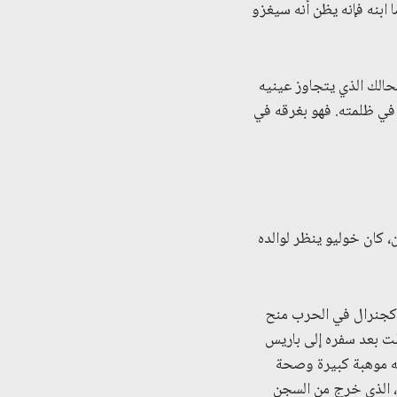
ا ابنه فإنه يظن أنه سيغزو
حالك الذي يتجاوز عينيه
ك في ظلمته. فهو بغرقه في
، كان خوليو ينظر لوالده
ه كجنرال في الحرب منح
لت بعد سفره إلى باريس
ه موهبة كبيرة وصحة
ه، الذي خرج من السجن