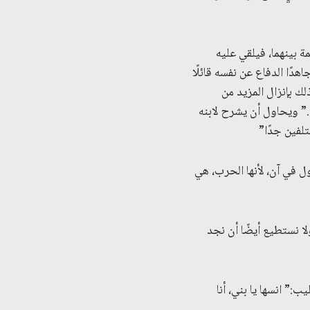
ة بينهما، فيلقي عليه
دًا الدفاع عن نفسه قائلًا
لك بإنزال المزيد من
” ويحاول أن يشرح لابنه
تلفين جدًا”
ل في آن، لأنها الحرب، هي
لا نستطيع أيضًا أن نجد
:” انسها يا بني، أنا