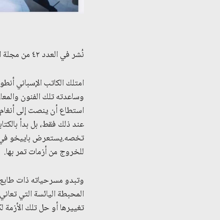
نُشر في العدد ٤٢ من مجلة المسرح الاماراتية – الاء حسانين
وساعدته تلك الفنون والمعا
استطاع أن ينصت إلى أنغام ال
عند ذلك فقط، بل بدأ بالكتا
تخصه.يستعرض باييخو في مس
للخروج من أزمات تمر بها.
وتبدو مسرحياته ذات طابع ت
المحبطة اليائسة التي تعان
تغييرها أو حل تلك الأزمة لك