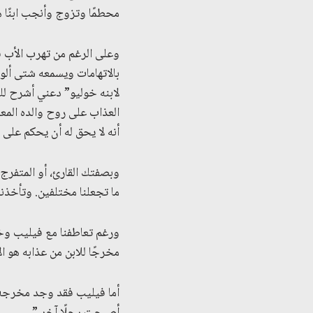
محطمًا وتزوج وأنجب ابنًا ه
وعلى الرغم من تهرب الأب في
بالاتهامات ويسمعه شتى ألوا
لابنه خوليو” دعني أشرح لك”
العذاب على روح والده المع
أنه لا يحق له أن يحكم على 
وبصفتك القارئ، أو المتفرج
ما تجعلنا مختلفين. وتأخذ
ورغم تعاطفنا مع فيليب وخول
مخرجًا للابن من عذابه هو ال
أما فيليب فقد وجد مخرجه في