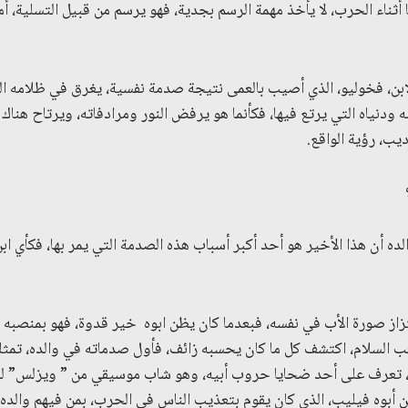
ا أثناء الحرب، لا يأخذ مهمة الرسم بجدية، فهو يرسم من قبيل التسلية، أم
ابن، فخوليو، الذي أصيب بالعمى نتيجة صدمة نفسية، يغرق في ظلامه ال
 ودنياه التي يرتع فيها، فكأنما هو يرفض النور ومرادفاته، ويرتاح هنا
يب، رؤية الواقع.
ه أن هذا الأخير هو أحد أكبر أسباب هذه الصدمة التي يمر بها، فكأي ابن
تزاز صورة الأب في نفسه، فبعدما كان يظن ابوه خير قدوة، فهو بمنصب
عب السلام، اكتشف كل ما كان يحسبه زائف، فأول صدماته في والده، تمث
ك، تعرف على أحد ضحايا حروب أبيه، وهو شاب موسيقي من ” ويزلس” ل
ن أبوه فيليب، الذي كان يقوم بتعذيب الناس في الحرب، بمن فيهم والد