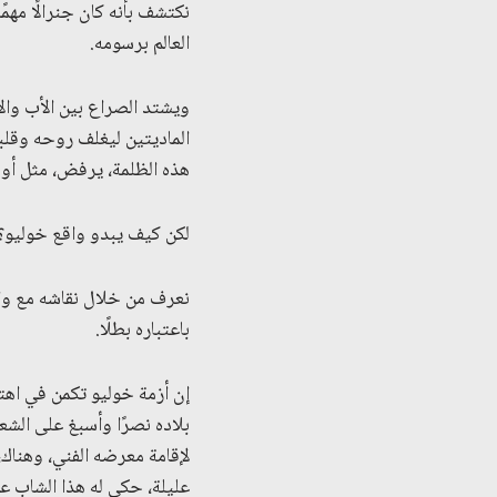
نكتشف بأنه كان جنرالًا مهمً
العالم برسومه.
ويشتد الصراع بين الأب وال
الماديتين ليغلف روحه وقلبه
هذه الظلمة، يرفض، مثل أود
لكن كيف يبدو واقع خوليو؟
نعرف من خلال نقاشه مع والد
باعتباره بطلًا.
إن أزمة خوليو تكمن في اه
بلاده نصرًا وأسبغ على الش
لإقامة معرضه الفني، وهنا
عليلة، حكى له هذا الشاب ع