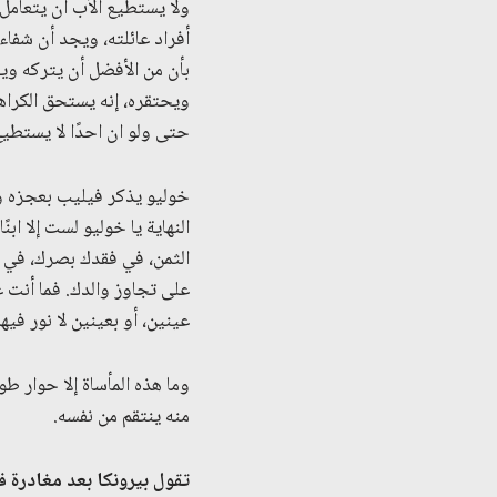
ولا يستطيع الأب أن يتعامل 
أفراد عائلته، ويجد أن شفا
بأن من الأفضل أن يتركه ويغ
ويحتقره، إنه يستحق الكراهي
حتى ولو ان احدًا لا يستطي
خوليو يذكر فيليب بعجزه وم
النهاية يا خوليو لست إلا ا
الثمن، في فقدك بصرك، في 
على تجاوز والدك. فما أنت 
عينين، أو بعينين لا نور فيه
وما هذه المأساة إلا حوار طو
منه ينتقم من نفسه.
تقول بيرونكا بعد
مغادرة
في