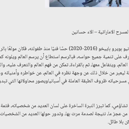
امتلك الكاتب الإسباني أنطونيو بويرو باييخو (2016-2020) حسًا فنيًا منذ طف
رف على تنمية جميع حواسه، فبالرسم استطاع أن يرسم العالم ويلونه كما
عالم، ويتفاعل معها، ثم بالقراءة، تمكن من فهم العالم والتعرف عليه، وال
بة ليعبر من خلال ذلك عن وجهة نظره في العالم، عن خواطره وأمنياته ود
رحياته ظروف الطبقة العاملة في أسبانياويصور محاولاتها التي تبدو
شاؤمي، كما تبرز النبرة الساخرة على لسان العديد من شخصياته، فثمة 
ي من عجز ما، نتيجة لصدمة مرت بها، وتدور حولها العديد من الشخصيات 
ن بلا طائل.