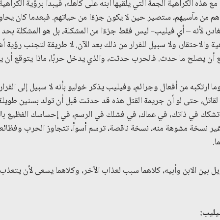
مع هذه الكراهية الجمة التي يلقيها ابنه على كاهله، فيبدأ برؤية الكراه
ءهم من مآسيهم، ستصير حين لا يكون جزءًا من حياتهم. فبعدما كان يحا
ادر، لأنه – أي فيليب- ليس فقط جزءًا من المشكلة، بل هو المشكلة بحد ذا
ة والاحتقار، ولا سبيل للفرار من ذلك بعد الآن. لا طريقة لتجنب رؤية أ
ع أن يصلح ما حدث. فالحرب حدثت، والذي يدخل حربًا، ماذا يتوقع أن ي
ا ارتكبه من أفعال وجرائم، وفيليب يذكر خوليو بأنه لا سبيل إلى الفرا
بنًا لقاتل، حتى لو أن جريمة القتل هذه قد حدثت قبل أن تولد بسنين طويلة
تشكك في ذاتك، في عماك، في فشلك في الرسم، في إحساسك الفظيع بالد
غير نسخة مشوهة منه، نسخة ناقصة، ترسم أسوأ، تتجاوز الحرب وفظائعها
ما.
يل بين الابن وأبيه، كلاهما سبب لعذاب الآخر، وكلاهما يسعى لأن يتعذب ا
ليب
: