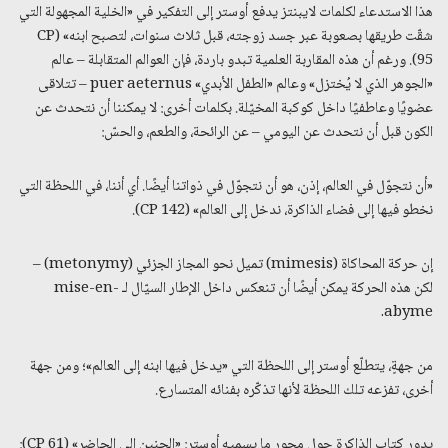
هذا الاستدعاء لكلمات لايبنتز يدفع أوستر إلى التفكير في «الخلية المجهولة التي
شقّت طريقها بصعوبة عبر جسد زوجته، قبل ثلاث سنوات، لتصبح ابنه» (CP
95). ورغم أن هذه المقاربة العلمية تبدو باردة، فإن العوالم المتقابلة – عالم
«الجوهر الذي لا يُختزل» وعالم «الطفل الأبدي» puer aeternus – تتلاقى
عضويًا وعاطفيًا داخل كوكبة المخيّلة. بكلمات أخرى: لا يمكننا أن نتحدث عن
الكون قبل أن نتحدث عن اليومي – عن الرائحة، والطعم، والحسّ:
«أن نتجوّل في العالم، إذن، هو أن نتجوّل في ذواتنا أيضًا. أي أننا، في اللحظة التي
نخطو فيها إلى فضاء الذاكرة، ندخل إلى العالم» (CP 142).
إن حركة المحاكاة (mimesis) تميل نحو المجاز الجزئي (metonymy) –
لكن هذه الحركة يمكن أيضًا أن تنعكس داخل الإطار السيّال لـ mise-en-
abyme.
من جهةٍ، يتطلّع أوستر إلى اللحظة التي «يدخل فيها ابنه إلى العالم»؛ ومن جهة
أخرى، تفزعه تلك اللحظة لأنها تذكّره بفنائه المتسارع.
يدور كتاب الذاكرة حول محور ما يسميه أوستر: «الحنين إلى الحاضر» (CP 61):