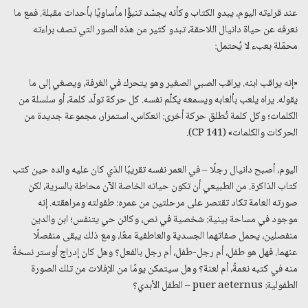
عند قراءته اليوم، يبدو الكتاب وكأنه يجسّد تنبؤًا مأساويًا بأحداث مقبلة. فمع ما
نعرفه عن حياة دانيال اللاحقة، تبدو كثير من هذه الصور التي تصف براءته
محمّلة بعبء لا يُحتمل:
«إنه يراقب ابنه. يراقب الصبي الصغير وهو يتحرك في الغرفة، ويصغي إلى ما
يقوله. يراه يلعب بألعابه ويسمعه يكلّم نفسه. كل حركة تولّد كلمة، أو سلسلة من
الكلمات؛ وكل كلمة تُطلق حركة أخرى: انعكاس، استمرار، مجموعة جديدة من
الحركات والكلمات» (CP 141).
اليوم، أصبح دانيال رجلًا – في العمر نفسه تقريبًا الذي كان عليه والده حين كتب
كتاب الذاكرة. من الطبيعي أن تكون حياته الخاصة الآن محاطة بالسرية، لكن
صورته العامة تكاد تقتصر على مرحلتين من عمره: طفولته ومراهقته. إنه
موجود في مساحة بينية: شخصية في نص، وكائن حي يتنفس؛ ابن والدين
منفصلين، يحمل صفاتهما الجسدية والعاطفية معًا، ومع ذلك يبقى منفصلًا
عنهما. فهل هو طفل، أم رجل-طفل، أم رجل بالفعل؟ وهل كان إدراج أوستر نسخةً
منه في كتبه نعمةً، أم لعنة؟ وهل سيتمكن يومًا من الإفلات من تلك الصورة
الطفولية: puer aeternus – الطفل الأبدي؟