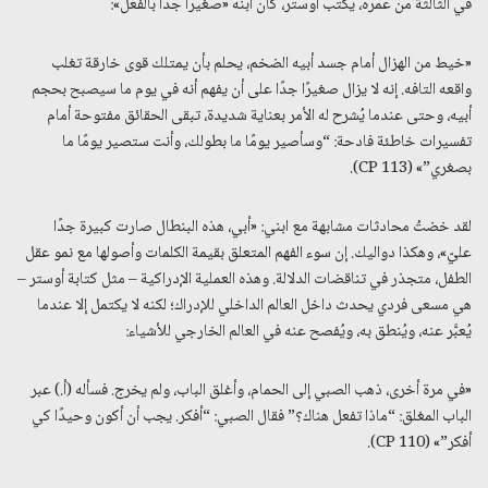
في الثالثة من عمره، يكتب أوستر، كان ابنه «صغيرًا جدًا بالفعل»:
«خيط من الهزال أمام جسد أبيه الضخم، يحلم بأن يمتلك قوى خارقة تغلب
واقعه التافه. إنه لا يزال صغيرًا جدًا على أن يفهم أنه في يوم ما سيصبح بحجم
أبيه، وحتى عندما يُشرح له الأمر بعناية شديدة، تبقى الحقائق مفتوحة أمام
تفسيرات خاطئة فادحة: “وسأصير يومًا ما بطولك، وأنت ستصير يومًا ما
بصغري”» (CP 113).
لقد خضتُ محادثات مشابهة مع ابني: «أبي، هذه البنطال صارت كبيرة جدًا
عليّ»، وهكذا دواليك. إن سوء الفهم المتعلق بقيمة الكلمات وأصولها مع نمو عقل
الطفل، متجذر في تناقضات الدلالة. وهذه العملية الإدراكية – مثل كتابة أوستر –
هي مسعى فردي يحدث داخل العالم الداخلي للإدراك؛ لكنه لا يكتمل إلا عندما
يُعبَّر عنه، ويُنطق به، ويُفصح عنه في العالم الخارجي للأشياء:
«في مرة أخرى، ذهب الصبي إلى الحمام، وأغلق الباب، ولم يخرج. فسأله (أ.) عبر
الباب المغلق: “ماذا تفعل هناك؟” فقال الصبي: “أفكر. يجب أن أكون وحيدًا كي
أفكر”» (CP 110).