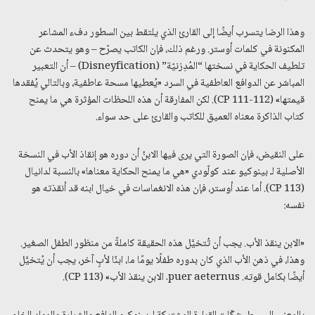
وهذا الرضا يتسرب أيضًا إلى القارئ الذي يلتقط بين السطور دفء المشاعر
المكنونة في كلمات أوستر. ورغم ذلك، فإن الكاتب يصرّح – وهو يتحدث عن
تلطيف الحكاية في نسختها “المُدِزنيّة” (Disneyfication) – أن التعبير
المباشر عن الدوافع العاطفية في السرد «يُعطيها مسحة عاطفية، وبالتالي يُفقدها
قيمتها» (CP 111-112). لكن المفارقة أن هذه اللحظات المؤثرة هي ما يمنح
كتاب الذاكرة معناه العميق للكاتب والقارئ على حد سواء.
على النقيض، فإن الصورة التي يرى فيها الابنُ أن دوره هو إنقاذ الأب في النسخة
الأصلية لـ بينوكيو عند كولّودي «هي ما يمنح الحكاية معناها» بالنسبة لدانيال
(CP 113). أما عند أوستر، فإن هذه الانغماسات في خيال ابنه قد أنقذته هو
نفسه:
«الابن ينقذ الأب. يجب أن تُتخيَّل هذه الحقيقة كاملةً من منظور الطفل الصغير.
وهذا، في ذهن الأب الذي كان بدوره طفلًا يومًا ما، ابنًا لأبٍ آخر، يجب أن يُتخيَّل
أيضًا بكامل قوته. puer aeternus. الابن ينقذ الأب» (CP 113).