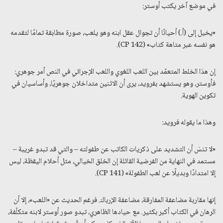
في موضع آخر يكتب أوستر:
«يخيل إلى (أ.) أحيانًا أن تجوال عقل ابنه وهو يلعب، صورة مطابقة تمامًا لتقدمه
هو نفسه عبر متاهة كتاب» (CP 142).
إن هذا الخلط المتعمّد بين اللعب اللغوي واللعب الإجرائي في النص أمر جوهري:
فأوستر، وهو يستشهد بفرويد، يرى أن الاثنين متداخلان جوهريًا، وأساسيان في
تكوين الهوية.
وهذا ما يقوله فرويد:
«لا تنسَ أن التشديد على ذكريات الكاتب عن طفولته – والتي قد تبدو غريبة –
مستمد في النهاية من الفرضية القائلة إن الخلق الخيالي، مثل أحلام اليقظة، ليس
إلا امتدادًا وبديلًا عن لعب الطفولة» (CP 141).
إنها مقاربة مضاعفة المفارقة، مضاعفة الإرباك. فرغم الحديث عن «اللعب»، إلا أن
الرهان في الكتاب أكبر بكثير. مع حيادها الظاهري، تبدو صور أوستر لابنه متكلّفة،