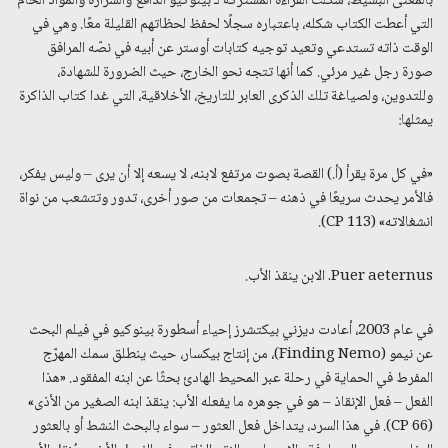
بالمعنى البسيط، شكّلت القراءة المشتركة لـ بينوكيو الدافع والشرارة والمواد الخام
التي أعطت الكتاب شكله، باعتباره سجلًا لحفظ لحظاتهم القليلة معًا. وهي في
الوقت ذاته تستدعي وتعيد توجيه كتابات أوستر عن أبيه في نصّه المرافق
صورة رجل غير مرئي. كما أنها تتجه نحو الخارج، حيث الضرورة للشهادة،
وللتدوين، ولصياغة تلك الذكرى العابر للتاريخ، الأخلاقية، التي غدا كتاب الذاكرة
يمثلها:
«في كل مرة يقرأ (أ.) القصة بصوت مرتفع لابنه، لا يسعه إلا أن يرى – وليس يفكر،
فالأمر يحدث سريعًا في ذهنه – تجمعات من صور أخرى، تدور وتتشعب من نواة
انشغالاته» (CP 113).
Puer aeternus. الابن ينقذ الأب.
في عام 2003، أعادت ديزني بيكتشرز إحياء أسطورة بينوكيو في فيلم البحث
عن نيمو (Finding Nemo)، من إنتاج بيكسار، حيث ينطلق سمك المهرّج
المفرط في الحماية في رحلة عبر المحيط الهادئ بحثًا عن ابنه المفقود. «هذا
الفعل – فعل الإنقاذ – هو في جوهره ما يفعله الأب: ينقذ ابنه الصغير من الأذى»
(CP 66). في هذا السرد، يتداخل فعل العثور – سواء بالبحث النشط أو بالعثور