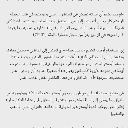
«لم يعد يشعر أن حياته تعيش في الحاضر… حتى وهو يقف في قلب اللحظة
الراهنة، كان يحسّ أنه ينظر إليها من المستقبل، وهذا الحاضر-بصفته-ماضيًا كان
قديمًا إلى درجة أن رعب ذلك اليوم، الذي كان في العادة ليثير غضبه، بدا بعيدًا،
كأن الصوت في الراديو يقرأ من سجلّ حضارة بائدة» (CP 61).
إن استخدام أوستر للاسم «نوستالجيا» – أي الحنين إلى الماضي – يحمل مفارقة
وتناقضًا، كأن المصطلح الأدق قد أفلت منه. هذا الشعور بالحنين يرتبط جزئيًا
بموقف أوستر الملتبس تجاه عزلته الجسدية والزمنية والفلسفية؛ وهو متجسّد
أيضًا في همومه الأبوية كأبٍ فقير يعيل طفلًا صغيرًا. لقد بدا أن أوستر – عبر
شخصيته السردية «أ.» – قد انتُزع من دفء الماضي بفعل انقلاب القدر.
في مقطع يسبقه اقتباس من فرويد، يدوّن أوستر ملاحظاته الأنثروبولوجية عن
دانيال بما يوحي إلى مسافة واعية من ابنه؛ وفي المقابل، فإن نشاط الطفل خارج
إطار النص يجذب كتابة أوستر غير الخيالية إلى عالمه الطفولي المليء باللعب
والتخييل.