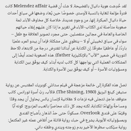
لقد خُدِشت هوية دانيال بالفضيحة. لا شك أن قضية Melendez affair كانت
فترةً مؤلمة للغاية بالنسبة لأوستر، خصوصًا حين يُعاد وضعها في سياق أحداث
حياة دانيال المبكرة. إنها، من وجوهٍ عديدة، خلاصة كل مخاوف الآباء. ثمة
صعوبة متأصلة لدى الكتّاب-الآباء في تقرير ما إذا كان عليهم إبقاء حياتهم
الخاصة والعامة في مجالين منفصلين. حتى مجرد تصوير العلاقة مع طفل –
سواء في سياق تخييلي أو لا – ينطوي على مشكلة: فإما أن يبدو المرء علميًا
باردًا، أو عاطفيًا مفرطًا. إن الكتابة عن أبنائنا تفترض درجة من الابتعاد (لاحظ
التورية في ضمير “الأب” بالإنكليزية father). هذه الصعوبة تمتد أيضًا إلى
المشكلات العملية التي يواجهها كل كاتب لديه أبناء: كيف يوفّق بين الكتابة
ومسؤوليات الأسرة – أو كيف يوفّق بين الأسرة والكتابة.
تصل هذه الفكرة إلى خاتمة مزعجة في فيلم ستانلي كوبريك المقتبس عن رواية
ستيفن كينغ البريق (The Shining, 1980). فالأب، ربّ أسرة تورانس، كاتب
متوقف عاجز، تتجلى فيه نزعات لا عقلانية لإنسان يائس يحاول أن يجد وقتًا
ومساحةً وإلهامًا للكتابة، لكنه يجد كل ذلك محاصرًا بالعبء المزدوج: كونه أبًا
وقيّمًا على فندق Overlook. مسكونًا حتى حدّ الذهان بأشباح الفندق
وبمسؤولياته الأبوية، يشرع في حبك رواية قاتلة من أنقاض عمله غير المكتمل:
رواية سيُكتب سطرها الأخير بدم زوجته ويندي وطفله داني.