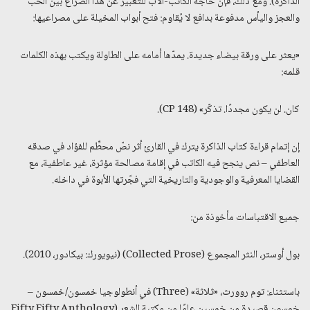
الذاكرة). ومع ذلك، فإن حاجة الكاتب-الأب للتعبير عن هذا الصراع بين الحب
والعجز واليأس مدفوعة بدافع لا يُقاوم: فتح أبواب المخيلة على مصراعيها:
«يعثر على ورقة بيضاء جديدة. يمدّها أمامه على الطاولة ويكتب بهذه الكلمات
قلمه:
كان. لن يكون مجددًا. تذكّر» (CP 148).
إن إتمام قراءة كتاب الذاكرة يترك في القارئ أثر نصّ محطِّم للفؤاد في صدقه
العاطفي – نص ينجح فيه الكاتب في إقامة مصالحة مؤثرة، غير عاطفية، مع
القضايا المعرفية والوجودية والتاريخية التي فجّرتها الأبوة في داخله.
جميع الاقتباسات مأخوذة من:
بول أوستر، النثر المجموع (Collected Prose) (نيويورك: بيكادور، 2010).
باستثناء: توم روورث، «ثلاثة» (Three) في أنطولوجيا خمسون/خمسون –
خمسون قصيدة من خمسين عامًا من مكتبة الشعر (Fifty Fifty Anthology