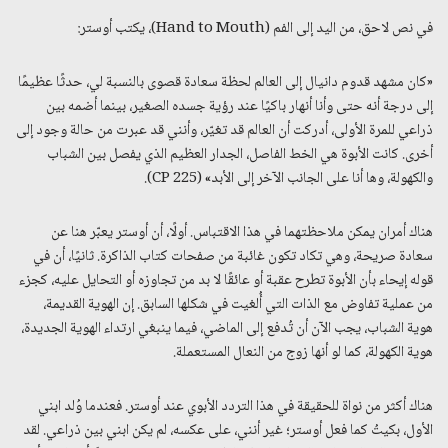
في نص لاحق، من اليد إلى الفم (Hand to Mouth)، يكتب أوستر:
«كان مشهد قدوم دانيال إلى العالم لحظة سعادة قصوى بالنسبة لي، حدثًا عظيمًا
إلى درجة أنه حتى وأنا أنهار باكيًا عند رؤية جسده الصغير، بينما أضمه بين
ذراعي للمرة الأولى، أدركت أن العالم قد تغيّر، وأنني قد عبرت من حالة وجود إلى
أخرى. كانت الأبوة هي الخط الفاصل، الجدار العظيم الذي يفصل بين الشباب
والكهولة، وها أنا على الجانب الآخر إلى الأبد» (CP 225).
هناك أمران يمكن ملاحظتهما في هذا الاقتباس. أولًا، أن أوستر يعبّر هنا عن
سعادة صريحة، وهي تكاد تكون غائبة من صفحات كتاب الذاكرة. ثانيًا، أن في
قوله إيحاء بأن الأبوة تطرح عقبة أو عائقًا لا بد من تجاوزه أو التحايل عليه، كجزء
من عملية تفاوض مع الذات التي أُلغيت في شكلها السابق. إن الهوية القديمة،
هوية الشباب، يجب الآن أن تُدفع إلى الماضي، فيما ينبغي ارتداء الهوية الجديدة،
هوية الكهولة، كما لو أنها زوج من النعال المستعملة.
هناك أكثر من نواة للحقيقة في هذا التردد الأبوي عند أوستر. فعندما وُلد ابني
الأول، بكيتُ كما فعل أوستر؛ غير أنني، على عكسه، لم يكن ابني بين ذراعي. لقد