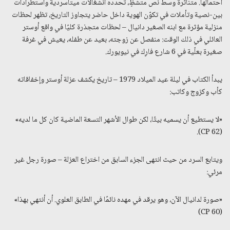
احتمالها. متناثرة وسط نص متشظٍ، تحدده انشغالات ميتاسردية واستطرادات
بين-نصية وتأملات في تكوّن الهوية داخل حاضر يتجاوز التاريخ، تظهر لحظات
منزلية مؤثرة مع ابنه الصغير دانيال – لحظات متجذرة كليًا في واقع أوستر
العائلي في ذلك الوقت: منفصل عن زوجته، بعيد عن طفله، يعيش في غرفة
صغيرة بعلّية في 6 شارع فارِك في نيويورك.
يبدأ الكتاب في ليلة عيد الميلاد 1979 – تاريخ يكشف عزلة أوستر وإخفاقاته
كأب وكزوج وكاتب:
«لا يستطيع أن يسميه بيتًا، لكن طوال الأشهر التسعة الماضية كان كل ما لديه»
(CP 62).
ويتابع السرد من حيث انتهى الجزء السابق من اختراع العزلة – صورة رجل غير
مرئي:
«صورة لدانيال الآن، وهو يرقد في مهده نائمًا في الطابق العلوي. أن أنتهي بهذا»
(CP 60)