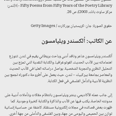
– Fifty Poems from Fifty Years of the Poetry Library) (لندن:
مركز ساوث بانك، 2003)، ص 26.
حقوق الصورة: جان-كريستيان بوركارت / Getty Images
عن الكاتب: ألكسندر ويليامسون
ألكسندر ويليامسون شاعر وناقد أدبي وباحث بريطاني يقيم في لندن. تتوزع
اهتماماته بين الأدب الحديث، الفوتوغرافيا، والكتابة النقدية التي تمزج بين
التحليل النظري والتجربة الشخصية. يواصل دراساته العليا في الأدب الحديث
والمعاصر بجامعة بيركبيك – لندن، حيث يعمل على أطروحة دكتوراه تجمع بين
النظرية الأدبية والتأمل الفلسفي في فعل الكتابة.
إلى جانب عمله الأكاديمي، ينشر ويليامسون بانتظام مقالات وتأملات أدبية على
مدونته الخاصة، يكتب فيها عن الأدب والذاكرة والكتابة كخبرة وجودية. كما
ظهرت بعض قصائده في مجلات إلكترونية مستقلة، كاشفة عن حساسية إنسانية
توازن بين الحميمي واليومي من جهة، وبين الفلسفي والتأملي من جهة أخرى.