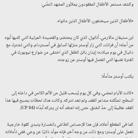
وكشف مستمر. الأطفال المفقودون يملأون المشهد النصّي:
«الأطفال الذين سيختفون، الأطفال الذين ماتوا».
ابن ستيفان مالارمي، أناتول، الذي كان يحتضر، والقصيدة-المرثية التي كتبها أبوه
من أجله؛ آن فرانك، التي زار أوستر منزلها السابق في أمستردام، والتي تشترك مع
دانيال في يوم ميلاده؛ إيتان باتز، الطفل الذي اختفى من شوارع نيويورك في
الفترة نفسها التي انفصل فيها أوستر عن زوجته.
يكتب أوستر متأملًا:
«كانت الأيام تمضي، وفي كل يوم يُسحب قليل من الألم الكامن في داخله إلى
السطح. تملّكته مشاعر الفقد، ولم تعد تتركه. وكانت هناك لحظات يصبح فيها هذا
الفقد عظيمًا إلى حدّ الخنق، حتى إنه اعتقد أنه لن يتركه أبدًا» (CP 84).
كما في المقطع أعلاه، فإن هذا الإحساس الطاغي بالخسارة يتبدى كقوة خارجية
تعمل على أوستر؛ ومع ذلك، من وجه آخر، فإنه مولّد ذاتيًا عن وعي. ففي تأملاته