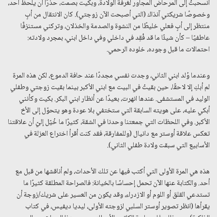
انسحبتُ إلى المرحاض المجاور لغرفة الولادة، وبكيت بصمت، حذرًا أن يلحظ أحد،
وخصوصًا شريكتي آنذاك (التي أصبحت الآن زوجتي). كان الانتقال من أبٍ
منتظر إلى أبٍ فعلي خليطًا من النشوة والصدمة والخذلان، وتركني مستنزفًا
عاطفيًا – كأن شيئًا ما قد فُقِد في داخلي وفي داخل ابني، بمجرد ولادته:
احتمالات ما قبل وجوده، خلوده الرحمي.
وعندما وُلد ابني الثاني، وجدت نفسي مجددًا عند حافة الدموع، لكن هذه المرة
لم أبكِ إلا لاحقًا، حين بقيتُ في البيت مع ابني الأكبر بينما بقيت زوجتي وطفلي
الوليد في المستشفى. عندها انهرت، بعيدًا عن أنظار ابني البكر. بكيت وكأنني
أبكي عليه، على هويته السابقة التي ستختفي بلا عودة وهو يتحوّل إلى الأخ
الأكبر. وفي اللحظات التي جمعتنا وحدنا في الشقة، كثيرًا ما خُيّل إليّ أن علاقتنا
تعكس علاقة أوستر مع دانيال (وللمفارقة، فقد كنت أقرأ اختراع العزلة في
الأسابيع التي سبقت ولادة طفلي الثاني).
هذه هي المرة الأولى التي أكتب فيها عن تلك الأحداث، ولم أناقشها من قبل مع
أحد. والكتابة عنها الآن تحمل إحساسًا بالخيانة: فالصراحة المطلقة كثيرًا ما
تستدعي القلق أو اللوم أو الازدراء، وقد يكون من العسير على شريك/زوجة أن
يقرأها (انظر تصوير أوستر السلبي لزوجته الأولى، ليديا ديفيس، في كتاب