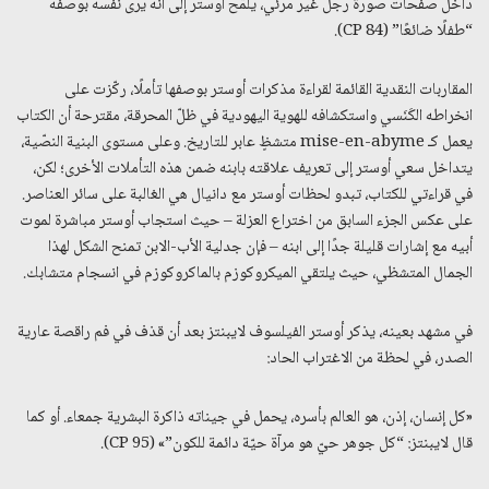
داخل صفحات صورة رجل غير مرئي، يلمّح أوستر إلى أنه يرى نفسه بوصفه
“طفلًا ضائعًا” (CP 84).
المقاربات النقدية القائمة لقراءة مذكرات أوستر بوصفها تأملًا، ركّزت على
انخراطه الكَنَسي واستكشافه للهوية اليهودية في ظلّ المحرقة، مقترحة أن الكتاب
يعمل كـ mise-en-abyme متشظٍ عابر للتاريخ. وعلى مستوى البنية النصّية،
يتداخل سعي أوستر إلى تعريف علاقته بابنه ضمن هذه التأملات الأخرى؛ لكن،
في قراءتي للكتاب، تبدو لحظات أوستر مع دانيال هي الغالبة على سائر العناصر.
على عكس الجزء السابق من اختراع العزلة – حيث استجاب أوستر مباشرة لموت
أبيه مع إشارات قليلة جدًا إلى ابنه – فإن جدلية الأب-الابن تمنح الشكل لهذا
الجمال المتشظي، حيث يلتقي الميكروكوزم بالماكروكوزم في انسجام متشابك.
في مشهد بعينه، يذكر أوستر الفيلسوف لايبنتز بعد أن قذف في فم راقصة عارية
الصدر، في لحظة من الاغتراب الحاد:
«كل إنسان، إذن، هو العالم بأسره، يحمل في جيناته ذاكرة البشرية جمعاء. أو كما
قال لايبنتز: “كل جوهر حيّ هو مرآة حيّة دائمة للكون”» (CP 95).