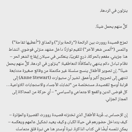
ينزلون في الردهة،
كلٌّ منهم يحمل شيئًا.
تمزج قصيدة روورث بين الرائحة (“رائحة براز”) والمذاق (“أعطيها تفاحة”)
واللمس (“ألمس شعر الآخر”) لتُقيم توازنًا داخل مشهد منزلي فوضوي. النشاط
هنا جزيئي، مفعم بالحركة، ذريّ تقريبًا، ينعكس في سيلان إيقاع الشعر الحر –
نظام تبادل دائم ينتهي بالمكافأة التعاطفية: “ينزلون في الردهة، كلٌّ منهم يحمل
شيئًا”. إن تصوير الأطفال ينسج سلسلة غير مكتملة من وقائع صغيرة متتابعة
تنتهي إلى تصريح أكبر وأعمق. تشير آن ستيوارت (Anne Stewart) إلى
قراءة أوسع للقصيدة، مستخلصة من “تشابك الأجساد والاستجابات اللاواعية…
كل فوضى الدين والقمع الاجتماعي والسياسي” – أي حركة من المحاكاة إلى
المجاز الجزئي.
إن الإحساس بــ غُربة الأطفال الذي تختزنه قصيدة روورث القصيرة والمؤثرة –
كيف يتداخل حضورهم في حياة الكبار، وكيف يعيد تشكيل عالمهم ويعكسه –
يمكن تلمسه أيضًا في كتاب الذاكرة. نبرة أوستر هنا هي نبرة قلق متماسك