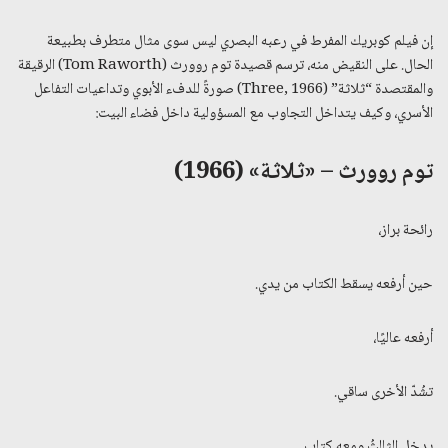
إن فيلم كوبريك المفرط في رعبه البصري ليس سوى مثال متطرف بطبيعة
الحال. على النقيض منه، ترسم قصيدة توم روورث (Tom Raworth) الرقيقة
والمقتصدة “ثلاثة” (Three, 1966) صورةً للدفء الأبوي وتداعيات التفاعل
الأسري، وكيف يتداخل التجاوب مع المسؤولية داخل فضاء البيت:
توم روورث – «ثلاثة» (1966)
رائحة براز،
حين أرفعه يسقط الكتاب من يدي.
أرفعه عاليًا،
تشُدّ الأخرى ساقي.
يدخل الثالثُ ومعه كتاب.