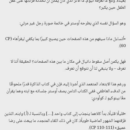
بعيدة. ومع ما نعرفه اليوم، ما الأثر الذي كان يمكن أن تُحدثه قراءتها على عقل
الطفل حين يكبر؟
وهو السؤال نفسه الذي يطرحه أوستر في خاتمة صورة رجل غير مرئي:
«أتساءل ماذا سيفهم من هذه الصفحات حين يصبح كبيرًا بما يكفي ليقرأها» (CP
60).
فهل يكمن أصل سقوط دانيال في مكان ما بين هذه الصفحات؟ الحقيقة أننا لا
نعرف – ولا ينبغي لنا أن نتوقع أن نعرف.
ورغم هذا الابتعاد المتعمد الذي أشرنا إليه، فإن في كتاب الذاكرة قدرًا ملحوظًا
من الدفء العاطفي. ففي الكتاب الثامن يصف أوستر جلساته مع ابنه وهما يقرآن
معًا بينوكيو لـ كولّودي:
«قليلًا قليلًا، بدأ كلاهما ينجذب إلى كتاب واحد […] وبالنسبة لـ (أ.) وابنه، اللذين
فرّقتهما الشهور الماضية طويلًا، كان في ذلك اللقاء المتجدد ما يبعث على رضا
عميق» (CP 110-111).