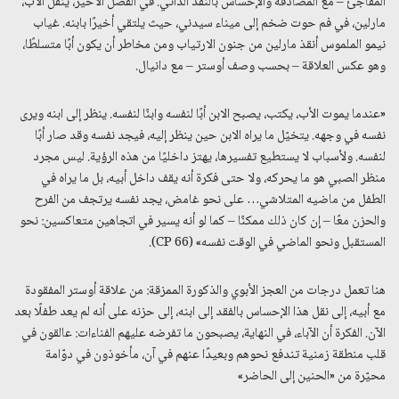
المفاجئ – مع المصادفة والإحساس بالنقد الذاتي. في الفصل الأخير، يُنقل الأب،
مارلين، في فم حوت ضخم إلى ميناء سيدني، حيث يلتقي أخيرًا بابنه. غياب
نيمو الملموس أنقذ مارلين من جنون الارتياب ومن مخاطر أن يكون أبًا متسلطًا،
وهو عكس العلاقة – بحسب وصف أوستر – مع دانيال.
«عندما يموت الأب، يكتب، يصبح الابن أبًا لنفسه وابنًا لنفسه. ينظر إلى ابنه ويرى
نفسه في وجهه. يتخيّل ما يراه الابن حين ينظر إليه، فيجد نفسه وقد صار أبًا
لنفسه. ولأسباب لا يستطيع تفسيرها، يهتز داخليًا من هذه الرؤية. ليس مجرد
منظر الصبي هو ما يحركه، ولا حتى فكرة أنه يقف داخل أبيه، بل ما يراه في
الطفل من ماضيه المتلاشي… على نحو غامض، يجد نفسه يرتجف من الفرح
والحزن معًا – إن كان ذلك ممكنًا – كما لو أنه يسير في اتجاهين متعاكسين: نحو
المستقبل ونحو الماضي في الوقت نفسه» (CP 66).
هنا تعمل درجات من العجز الأبوي والذكورة الممزقة: من علاقة أوستر المفقودة
مع أبيه، إلى نقل هذا الإحساس بالفقد إلى ابنه، إلى حزنه على أنه لم يعد طفلًا بعد
الآن. الفكرة أن الآباء، في النهاية، يصبحون ما تفرضه عليهم الفناءات: عالقون في
قلب منطقة زمنية تندفع نحوهم وبعيدًا عنهم في آن، مأخوذون في دوّامة
محيّرة من «الحنين إلى الحاضر»