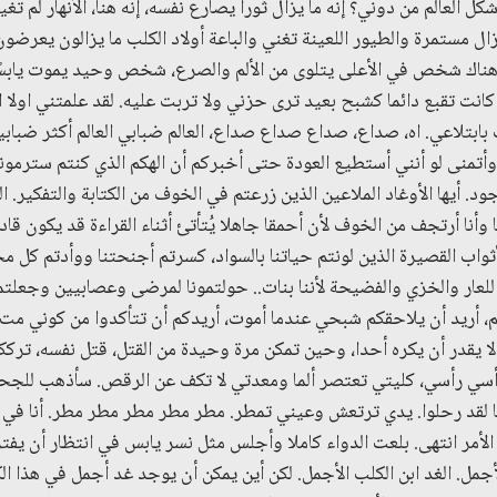
شكل العالم من دوني؟ إنه ما يزال ثورا يصارع نفسه، إنه هنا، الأنهار لم 
ال مستمرة والطيور اللعينة تغني والباعة أولاد الكلب ما يزالون يعرض
ن هناك شخص في الأعلى يتلوى من الألم والصرع، شخص وحيد يموت يابسً
قد كانت تقبع دائما كشبح بعيد ترى حزني ولا تربت عليه. لقد علمتني او
بابتلاعي. اه، صداع، صداع صداع صداع، العالم ضبابي العالم أكثر ضبابية..
أتمنى لو أنني أستطيع العودة حتى أخبركم أن الهكم الذي كنتم سترمو
. أيها الأوغاد الملاعين الذين زرعتم في الخوف من الكتابة والتفكير. 
أنا أرتجف من الخوف لأن أحمقا جاهلا يُتأتئ أثناء القراءة قد يكون قاد
واب القصيرة الذين لونتم حياتنا بالسواد، كسرتم أجنحتنا ووأدتم كل محا
للعار والخزي والفضيحة لأننا بنات.. حولتمونا لمرضى وعصابيين وجعلتم
م، أريد أن يلاحقكم شبحي عندما أموت، أريدكم أن تتأكدوا من كوني مت 
ا يقدر أن يكره أحدا، وحين تمكن مرة وحيدة من القتل، قتل نفسه، ترككم
أسي رأسي، كليتي تعتصر ألما ومعدتي لا تكف عن الرقص. سأذهب للجحي
اها لقد رحلوا. يدي ترتعش وعيني تمطر. مطر مطر مطر مطر مطر. أنا في 
 الأمر انتهى. بلعت الدواء كاملا وأجلس مثل نسر يابس في انتظار أن ي
أجمل. الغد ابن الكلب الأجمل. لكن أين يمكن أن يوجد غد أجمل في هذا الك