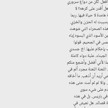
 أفعل. لكن من دواع سروري
ل أقدر على كرهه؟ لا
مدة لا حياة فيها. ربما
سببت له الحزن والخزي.
 هذه الصحراء التي شوهت
 الأسود الذي البسوه إياه
غمس في الجحيم. قولوا
اب بإحكام عليها. اخ جسدي
جبناء. علبة دواء كاملة
 هذا لأني أفضل وأشجع منكم
للعنة اللعنة مجرد ألم في
حي أريد أن أذهب. ما أخافه
. والا لم لم أمت حتى هذه
أندم على شيء سوى
في باريس. بل في هذه
عدة قصائد. هل نعيش في