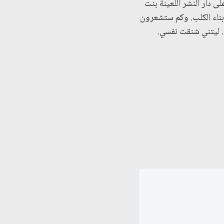
ى دار النشر اللعينة بنت
 أبناء الكلب. وكم ستشعرون
ة. ليتني شنقت نفسي.