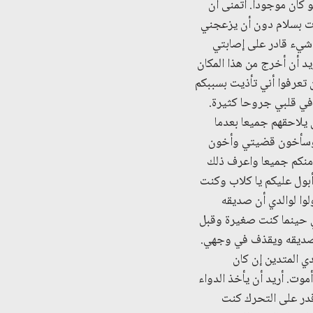
لو كان موجودا. أتمنى أن
أموت بسلام دون أن يزعجني
ل شيء قادر على إصابتي
د أن أخرج من هذا المكان
 تعرفوا أني تأذيت بسببكم
ي قلبي جروحا كثيرة.
 يلاحقهم جميعا بعدما
ين وسأخون قضيتي وأخون
ل منكم جميعا واعرف ذلك
 أبول عليكم يا كلاب وكنت
وا لوالدي أن صديقه
بي حينما كنت صغيرة وقبل
 صديقه ويقذف في وجهي.
ي المتدين إن كان
موت. أريد أن يأخذ الدواء
أقدر على التحرك كنت