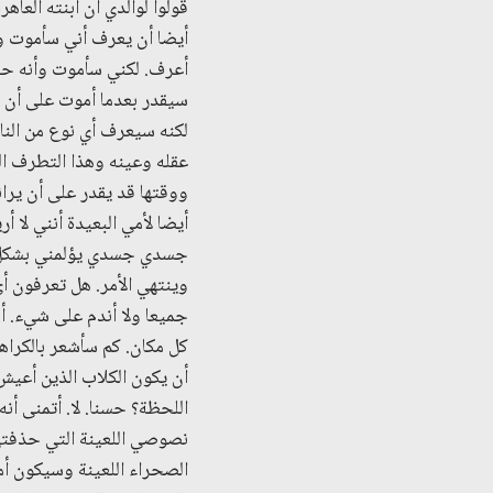
قولوا لوالدي أن ابنته الع
أيضا أن يعرف أني سأموت وق
أعرف. لكني سأموت وأنه حزي
سيقدر بعدما أموت على أن 
لكنه سيعرف أي نوع من النا
عقله وعينه وهذا التطرف الد
ووقتها قد يقدر على أن يرا
أيضا لأمي البعيدة أنني لا 
جسدي جسدي يؤلمني بشكل مرو
وينتهي الأمر. هل تعرفون أي
جميعا ولا أندم على شيء. أ
كل مكان. كم سأشعر بالكراهي
أن يكون الكلاب الذين أعيش 
اللحظة؟ حسنا. لا. أتمنى أ
نصوصي اللعينة التي حذفته
الصحراء اللعينة وسيكون أم