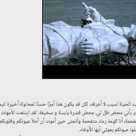
 الحياة لسبب لا أعرفه، لكن قد يكون هذا أمرًا حسنًا لمحاولة أخيرة للبص
بأني محض ظل لي، محض قشرة يابسة و سخيفة. لقد ابتلعت الأمهات ا
فحمة، أنا كومة رماد متفحمة وأتمنى حين أموت أن أملأ عيونكم وقلوبكم
ا عيونكم بموتي أيها الأوغاد.