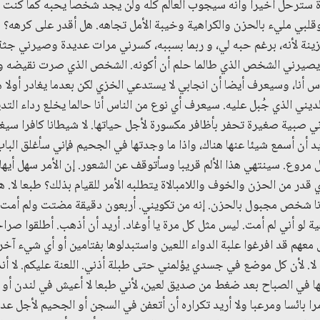
اهرة سترحل أخيرا وأنه سيجوب العالم كله ولن يجد شخصا يحبه كما كنت
لبي مليء بالحزن والكراهية وخيبة الأمل تجاهه. هل أقدر على كرهه؟ ه
نة لأنه، برغم حبه لي، و ربما بسببه، كسرني مرات عديدة وصيرني جثة ها
يصيرني الشخص الذي طالما حلم أن أكونه. الشخص الذي صرت نقيضه و
س أنا، وسيعرف أيضا أن انجابي لا يستدعي الخزي لكن بعدما يغادر أولا
يني الذي جُبل عليه. سيعرف أي نوع من الناس أنا حالما يخلع رداء التدين
ني صبية صغيرة تحفر بأظافر مكسورة لأجل حياتها. لا شيطانا كافرا سي
أريد أن أسمع شيئا عنها هناك، واذا ما وجدتها في الجحيم فإني سأغلق الب
ع. سينتهي هذا الألم قريبا وسأتوقف عن الشعور. إن الأمر سهل أيها ال
 قدر من الحزن والخوف واللامبالاة يتطلبه الأمر للقيام بذلك؟ طبعا لا.
نا شخص مجبول بالحزن. إنه من تكويني. أربعون دقيقة مضتت ولم أمت. ا
ة لو أني لم أمت. ليس مثل كل مرة يا أوغاد. أريد أن أذهب. أطلقوا صرا
معهم قد افرغوا علبة الدواء اللعين واستبدلوها بفتامين أو أي شيء آخر
نه لا. لأن كل موضع في جسدي يؤلمني حتى طبلة أذني. اللعنة عليكم. لا 
ا في الصباح بعد ضغط من صديق لعين، لأني طبعا لا أعيش في لندن أو 
را بائسا ومرعبا ولا أريد تكراره أن أتعفن في السجن أو الجحيم لأجل 