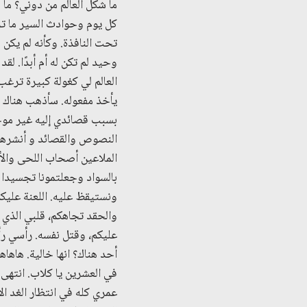
ما شكل العالم من دوني؟ ما 
كل يوم وحوادث السير ما تز
تحت النافذة. وكأنه لم يك
وحيد لم تكن له أم أبدًا. ل
العالم لي كغولة كبيرة ترغب 
يأخذ مفعوله. سأذهب هناك و
بسبب قصائدي إليه غير موجود
النصوص والقصائد و أنشرها و
الملاعين أصحاب اللحى والأث
بالسواد وجعلتمونا تجسيدا 
ونستيقظ عليه. اللعنة عليك
والحقد تجاهكم، قلبي الذي ل
عليكم، وقتل نفسه. رأسي ر
أحد هناك؟ انها خالية. هاه
في العشرين يا كلاب. انتهى
عمري كله في انتظار الغد ال