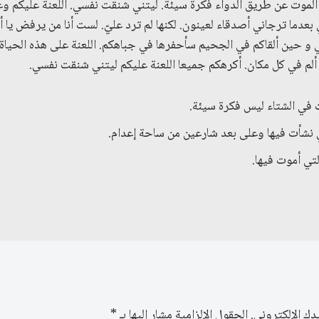
الموت عن طريق الدواء فكرة سيئة. ليتني شنقت نفسي. اللعنة عليكم وعل
 بعدما ترجاني أصدقاء لعينون. لكنها لم ترد عليّ. لست أنا من يرفض يا
تي و حين ألقاكم في الجحيم سأحفرها في جباهكم. اللعنة على هذه الحيا
 ألم في كل مكان. أكرهكم جميعا اللعنة عليكم ليتني شنقت نفسي.
 نشأت فيها وعلى بعد شارعين من ساحة إعدام.
دك الإلكتروني.
الحقول الإلزامية مشار إليها بـ
*