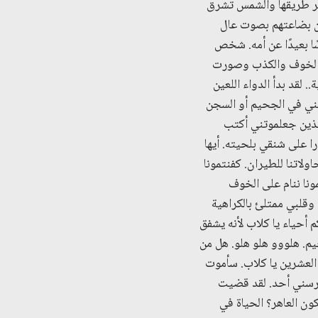
تغير طريقها والشمس تشرق
ون بضاعتهم بصوت عال
ا بعيدًا عن أمه. شخص
لا الخوف والكذب وصورت
 لقد بدأ الدواء اللعين
نني في الجحيم أو السجن
الذين جعلموتني أكتب
را على شنقي بلحيته. أيها
ولاتنا للطيران. كفنتمونا
ونا ننام على الخوف
وقلبي ممتلئ بالكراهية
 أحياء يا كلاب لأنه يشفق
م. هلووو هلو هلو. هل من
العشرين يا كلاب. سأموت
فترسني أحد. لقد قضيت
ون العاهر؟ الحياة في