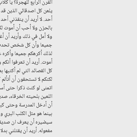
القرن الرابع للهجرة؟ يا كلا
يلعن كل اصدقائي الذين قد ي
أحد. لا أريد أن ينقذني أح
بالحزن ولا أحب أن أموت ل
ولا أمل في ذلك وأريد أن أ
جميعا وأن كل شخص تحدث م
لذلك أكرهكم جميعا وأكره ع
أموت. أريد أن تعرفوا أنك
كل القصائد التي لم أكتبها 
لكنكم لا تستحقون أن أتألم 
اتمنى لو كنت ذكرا حتى أس
اللعين بلحيته الخرقاء، صد
أن أدخل المدرسة وحتى كب
بينما هو مثل الكلب البري 
سيضيره أن يعرف ان صديقه كا
مفعوله. أريد أن يقتلني بدل