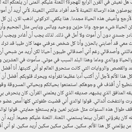
ب هل نعيش في القرن الرابع للهجرة؟ اللعنة عليكم. أتمنى أن يلعنكم الله 
وصلون هذه الرسالة اللعينة لأحد أفراد عائلتي اللعينة. لأني أريد أن 
د لأرجع وأعيش هذه الحياة مجددا. هذا يكفي. اتركوني اذهب الان. إن ك
كن الحياة شيء موجع. وانا حزين ووحيد ويائس ويابس مثل الجحيم وأري
غادر جسدي دون أن أموت ولا أمل في ذلك. لذلك يجب أن أغادر ويجب أن
عي قد أصابني بالحزن وأنا كل شخص عرفني مهما كان طيبا قد ترك ف
ائلتي وأصدقائي رغم أني أصدقائي طيبون أحيانا لكن أريد من شبحي أن
م والحياة ووالدي وماما وهذا البلد السبب في موتي. سأموت في العشر
بعد والقصص والروايات التي كانت ستحرق العالم لو أني كتبتها. أنا أفض
كل هذا الألم لأجل أن أكتب أدبا عظيما تقرأونه ويحرك قلوبكم. أفضل أن
تطيع أن أقذف في وجوهكم. استمتعوا بحياتكم وبحياتي المسروقة وقول
يقه المنافق الذي يشبهه، صديقه الذي كان يعلمني القرآن، كان يتحرش 
رت وانتفخت أثدائي. قولوا لوالدي أني قضيت طفولتي كلها أمص عضو
وقف طوال هذه السنوات مثل خنزير لعين ولم يستطع حمايتي. قولوا لوالد
ن يقرؤني القرآن بينما يستمني. اللعنة. اللعنة عليكم جميعا. أريد أن أ
ا من يؤلمني كل هذا الألم. سكين. سكين سكين سكين أريد سكين. لو أني 