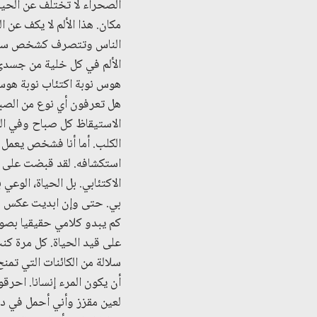
الصحراء لا تختلف عن الحياة 
مكان. هذا الألم لا يكف 
الناس وتتصرف كشخص سعيد و
الألم في كل خلية من جسدي. 
هوس نوبة اكتئاب نوبة هوس.
هل تعرفون أي نوع من الصبر
الاستيقاظ كل صباح وفي الت
الكلب. أما أنا فشخص يعمل 
استكشافه. لقد قبضت على سر
الاكتئابي. بل الحياة، الوعي
بي. حتى وإن ابديت عكس ذل
كم يبدو كلامي حقيقيا بصور
على قيد الحياة. كل مرة كنت
سلالة من الكائنات التي تمنح
أن يكون المرء إنسانا. احر
لعين مقزز وأني أحمل في د