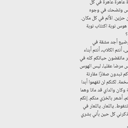
رة عاهرة عاهرة في كل
تدرس وتضحك في وجوه
حزين. الألم في كل مكان.
 هوس نوبة اكتئاب نوبة
؟
ر وضيع أجد مشقة في
نتم الكلاب، أنتم أبناء
كر ماتقضون حياتكم كله في
س مرضا عقليا، ليس الهوس
كم تبدون صغارًا مقارنة
. لكنكم لن تفهموا أبدا
وكان والداي قد ماتا وهما
م، أشعر بالخزي منكم. إنكم
غوط. ياللعار. ياللعار في
 يذكرني كل حين بأني بشري