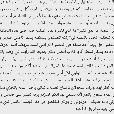
في الوديان والأنهار والطبيعة. لا تلقوا اللوم على الصحراء. الحياة عاه
عن الزحف نحوي. تعلمون كم هو وضيع أن تعيش وتنام وتأكل وتشرب و
أنت في الحقيقة لا تستطيع رفع ذقنك للأعلى من التعاسة. أنا حزين 
منذ السادسة أو السابعة عشرة وأنا أعيش الأمر نفسه. نوبة اكتئاب نوبة
 اللعنة، ما الذي تغير؟ ما الذي تغير؟ لماذا ظللت حية حتى هذه اللحظة
 تتطلبه الحياة بالنسبة لي؟ إنكم تعيشون بسلاسة بينما أنا مثل خنزي
نفس. هل يجد أحد مشقة في التنفس؟ ثم إنني لست مريضا، أنتم المرضى، أ
دماغه بشكل نشط. أنا يا كلاب أفضل منكم جميعا. لقد رأيت في وقت با
 الحياة. أنا شخص ممسوس بالحقيقة. بالطاقة القديمة، وما يؤلمني لي
 بالحياة، الحياة التي لمست معناها. الحياة التي أجدها أكثر من احتمالي. و
ك شفقة عليكم. ستقولون الآن أنني محض شخص مريض وذو أناة متضخمة
ة مريعة. لقد عشت الاف السنين سابقا. وكل مرة كنت امرأة وكنت يتيمة 
 أنظر لهما وأراها يتحولان لأشباح لعينة لا تبالي بأحد. أشعر بالخزي منك
 المرء شعورا بالعار لأنه ينتمي لها. انكم خنازير برية تسير على قدمين وتت
قوني بالله عليكم. احرقوني ارجوكم. تخلصوا من هذا الجسد البائس الذي
مي جينات لرجل لا أحبه.